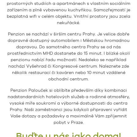
prostorných studiích a apartmánech s vlastním sociálním
zařízením a plně vybavenou kuchyňkou. Samozřejmostí je
bezplatná wifi v celém objektu. Vnitřní prostory jsou zcela
nekuřácké.
Penzion se nachází v širším centru Prahy. Je velice dobře
dopravně dostupný automobilem i Městskou hromadnou
dopravou. Do samotného centra Prahy se od nás
prostřednictvím MHD dostanete do 15 minut. I blízké okolí
penzionu nabízí řadu možností. Nedaleko se například
nachází Vyšehrad či Kongresové centrum. Naleznete zde
několik restaurací či kaváren nebo 10 minut vzdálené
obchodní centrum.
Penzion Palouček si oblíbíte především díky kombinaci
nadstandardních hotelových služeb a rodinné atmosféry,
vysoké míře soukromí a výborné dostupnosti do centra
Prahy. Naši zaměstnanci jsou kdykoli připraveni vyřídit
Vaše dotazy a požadavky a maximálně Vám zpříjemnit
pobyt v Praze.
Buďte u nás jako doma!